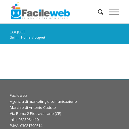
Logout
Sei in:
Home
/
Logout
Facileweb
Agenzia di marketing e comunicazione
Marchio di Antonio Caduto
Via Roma 2 Pietravairano (CE)
Info: 0823984410
P.IVA: 03081790614